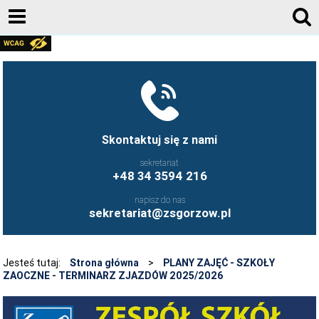
AKTUALNOŚCI
GALERIA ZDJĘĆ 2020-2026
KONTAKT
DZIENNIK ELEKTRONICZNY
Skontaktuj się z nami
JESTEŚMY NA FACEBOOK-U
sekretariat
+48 34 3594 216
UCZNIOWIE ZS GORZÓW ŚLĄSKI - FB
napisz do nas
FRYZJERSTWO NASZEJ SZKOŁY - FB
sekretariat@zsgorzow.pl
KULINARIA NASZEJ SZKOŁY - FB
O SZKOLE
Jesteś tutaj:
Strona główna
>
PLANY ZAJĘĆ - SZKOŁY
ZAOCZNE - TERMINARZ ZJAZDÓW 2025/2026
HISTORIA SZKOŁY
GALERIA ZDJĘĆ 2020-2026