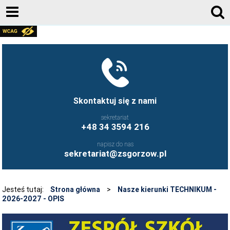
AKTUALNOŚCI
GALERIA ZDJĘĆ 2020-2026
KONTAKT
DZIENNIK ELEKTRONICZNY
Skontaktuj się z nami
JESTEŚMY NA FACEBOOK-U
sekretariat
+48 34 3594 216
UCZNIOWIE ZS GORZÓW ŚLĄSKI - FB
napisz do nas
FRYZJERSTWO NASZEJ SZKOŁY - FB
sekretariat@zsgorzow.pl
KULINARIA NASZEJ SZKOŁY - FB
O SZKOLE
Jesteś tutaj:
Strona główna
>
Nasze kierunki TECHNIKUM -
2026-2027 - OPIS
HISTORIA SZKOŁY
GALERIA ZDJĘĆ 2020-2026