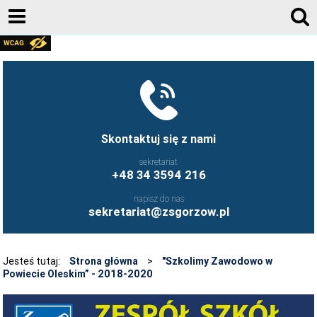
AKTUALNOŚCI
GALERIA ZDJĘĆ 2020-2026
KONTAKT
DZIENNIK ELEKTRONICZNY
Skontaktuj się z nami
JESTEŚMY NA FACEBOOK-U
sekretariat
+48 34 3594 216
UCZNIOWIE ZS GORZÓW ŚLĄSKI - FB
napisz do nas
FRYZJERSTWO NASZEJ SZKOŁY - FB
sekretariat@zsgorzow.pl
KULINARIA NASZEJ SZKOŁY - FB
O SZKOLE
Jesteś tutaj:
Strona główna
>
"Szkolimy Zawodowo w
Powiecie Oleskim” - 2018-2020
HISTORIA SZKOŁY
GALERIA ZDJĘĆ 2020-2026