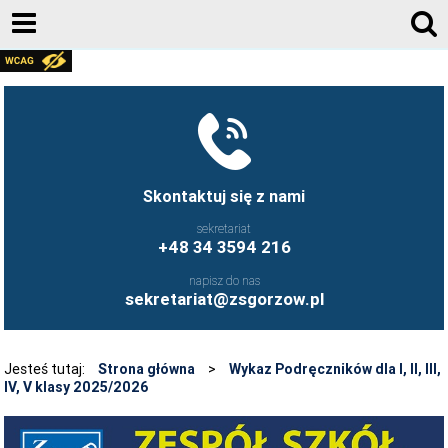
AKTUALNOŚCI
GALERIA ZDJĘĆ 2020-2026
KONTAKT
DZIENNIK ELEKTRONICZNY
Skontaktuj się z nami
JESTEŚMY NA FACEBOOK-U
sekretariat
+48 34 3594 216
UCZNIOWIE ZS GORZÓW ŚLĄSKI - FB
napisz do nas
FRYZJERSTWO NASZEJ SZKOŁY - FB
sekretariat@zsgorzow.pl
KULINARIA NASZEJ SZKOŁY - FB
O SZKOLE
Jesteś tutaj:
Strona główna
>
Wykaz Podręczników dla I, II, III,
IV, V klasy 2025/2026
HISTORIA SZKOŁY
GALERIA ZDJĘĆ 2020-2026