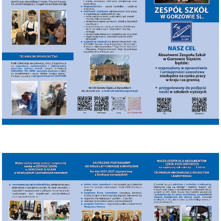
TERMINARZ REKRUTACJI 2026-2027
TMRIA - ROLNICTWO Z ELEMENTAMI SPAWALNICTWA
TŻIUG - GASTRONOMIA Z ELEMENTAMI DIETETYKI
TUF - FRYZJERSTWO Z ELEMENTAMI KOSMETYKI
TS - TECHNIKUM SPAWALNICTWA
STATUTY SZKOŁY
PLAN IMPREZ I UROCZYSTOŚCI SZKOLNYCH 2025-2026
SZKOLNE PLANY NAUCZANIA 2025/2026
REGULAMINY SZKOŁY
PROGRAM PRACY SZKOŁY 2025-2026
STANDARDY OCHRONY MAŁOLETNICH ZS GORZÓW ŚL.
RAPORT O STANIE ZAPEWNIENIA DOSTĘPNOŚCI PODMIOTU
PUBLICZNEGO