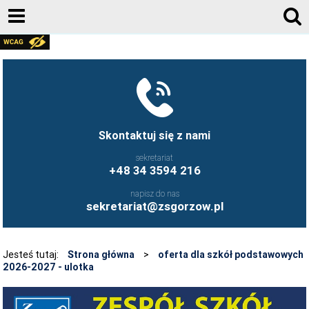
AKTUALNOŚCI
GALERIA ZDJĘĆ 2020-2026
KONTAKT
DZIENNIK ELEKTRONICZNY
Skontaktuj się z nami
JESTEŚMY NA FACEBOOK-U
sekretariat
+48 34 3594 216
UCZNIOWIE ZS GORZÓW ŚLĄSKI - FB
napisz do nas
FRYZJERSTWO NASZEJ SZKOŁY - FB
sekretariat@zsgorzow.pl
KULINARIA NASZEJ SZKOŁY - FB
O SZKOLE
Jesteś tutaj:
Strona główna
>
oferta dla szkół podstawowych
2026-2027 - ulotka
HISTORIA SZKOŁY
GALERIA ZDJĘĆ 2020-2026