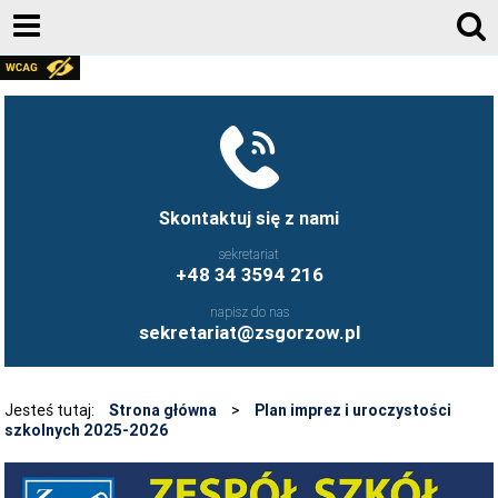
AKTUALNOŚCI
GALERIA ZDJĘĆ 2020-2026
KONTAKT
DZIENNIK ELEKTRONICZNY
Skontaktuj się z nami
JESTEŚMY NA FACEBOOK-U
sekretariat
+48 34 3594 216
UCZNIOWIE ZS GORZÓW ŚLĄSKI - FB
napisz do nas
FRYZJERSTWO NASZEJ SZKOŁY - FB
sekretariat@zsgorzow.pl
KULINARIA NASZEJ SZKOŁY - FB
O SZKOLE
Jesteś tutaj:
Strona główna
>
Plan imprez i uroczystości
szkolnych 2025-2026
HISTORIA SZKOŁY
GALERIA ZDJĘĆ 2020-2026