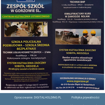
TERMINARZ REKRUTACJI 2026-2027
TMRIA - ROLNICTWO Z ELEMENTAMI SPAWALNICTWA
TŻIUG - GASTRONOMIA Z ELEMENTAMI DIETETYKI
TUF - FRYZJERSTWO Z ELEMENTAMI KOSMETYKI
TS - TECHNIKUM SPAWALNICTWA
STATUTY SZKOŁY
PLAN IMPREZ I UROCZYSTOŚCI SZKOLNYCH 2025-2026
SZKOLNE PLANY NAUCZANIA 2025/2026
REGULAMINY SZKOŁY
PROGRAM PRACY SZKOŁY 2025-2026
STANDARDY OCHRONY MAŁOLETNICH ZS GORZÓW ŚL.
RAPORT O STANIE ZAPEWNIENIA DOSTĘPNOŚCI PODMIOTU
Opracowanie: DIGITALHOLDING.PL
Polityka prywatności
PUBLICZNEGO