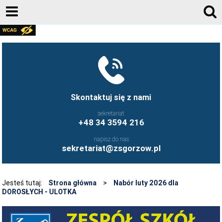
AKTUALNOŚCI
GALERIA ZDJĘĆ 2020-2026
KONTAKT
DZIENNIK ELEKTRONICZNY
Skontaktuj się z nami
JESTEŚMY NA FACEBOOK-U
sekretariat
+48 34 3594 216
UCZNIOWIE ZS GORZÓW ŚLĄSKI - FB
napisz do nas
FRYZJERSTWO NASZEJ SZKOŁY - FB
sekretariat@zsgorzow.pl
KULINARIA NASZEJ SZKOŁY - FB
O SZKOLE
Jesteś tutaj:
Strona główna
>
Nabór luty 2026 dla
DOROSŁYCH - ULOTKA
HISTORIA SZKOŁY
GALERIA ZDJĘĆ 2020-2026