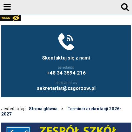
AKTUALNOŚCI
GALERIA ZDJĘĆ 2020-2026
KONTAKT
DZIENNIK ELEKTRONICZNY
Skontaktuj się z nami
JESTEŚMY NA FACEBOOK-U
sekretariat
+48 34 3594 216
UCZNIOWIE ZS GORZÓW ŚLĄSKI - FB
napisz do nas
FRYZJERSTWO NASZEJ SZKOŁY - FB
sekretariat@zsgorzow.pl
KULINARIA NASZEJ SZKOŁY - FB
O SZKOLE
Jesteś tutaj:
Strona główna
>
Terminarz rekrutacji 2026-
2027
HISTORIA SZKOŁY
GALERIA ZDJĘĆ 2020-2026