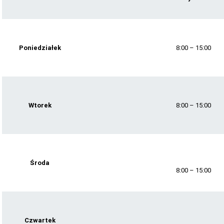
TERMINARZ REKRUTACJI 2026-2027
TMRIA - ROLNICTWO Z ELEMENTAMI SPAWALNICTWA
TŻIUG - GASTRONOMIA Z ELEMENTAMI DIETETYKI
Poniedziałek
8:00 – 15:00
TUF - FRYZJERSTWO Z ELEMENTAMI KOSMETYKI
TS - TECHNIKUM SPAWALNICTWA
STATUTY SZKOŁY
Wtorek
8:00 – 15:00
PLAN IMPREZ I UROCZYSTOŚCI SZKOLNYCH 2025-2026
SZKOLNE PLANY NAUCZANIA 2025/2026
REGULAMINY SZKOŁY
Środa
PROGRAM PRACY SZKOŁY 2025-2026
8:00 – 15:00
STANDARDY OCHRONY MAŁOLETNICH ZS GORZÓW ŚL.
RAPORT O STANIE ZAPEWNIENIA DOSTĘPNOŚCI PODMIOTU
PUBLICZNEGO
Czwartek