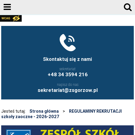
AKTUALNOŚCI
GALERIA ZDJĘĆ 2020-2026
KONTAKT
DZIENNIK ELEKTRONICZNY
Skontaktuj się z nami
JESTEŚMY NA FACEBOOK-U
sekretariat
+48 34 3594 216
UCZNIOWIE ZS GORZÓW ŚLĄSKI - FB
napisz do nas
FRYZJERSTWO NASZEJ SZKOŁY - FB
sekretariat@zsgorzow.pl
KULINARIA NASZEJ SZKOŁY - FB
O SZKOLE
Jesteś tutaj:
Strona główna
>
REGULAMINY REKRUTACJI
szkoły zaoczne - 2026-2027
HISTORIA SZKOŁY
GALERIA ZDJĘĆ 2020-2026