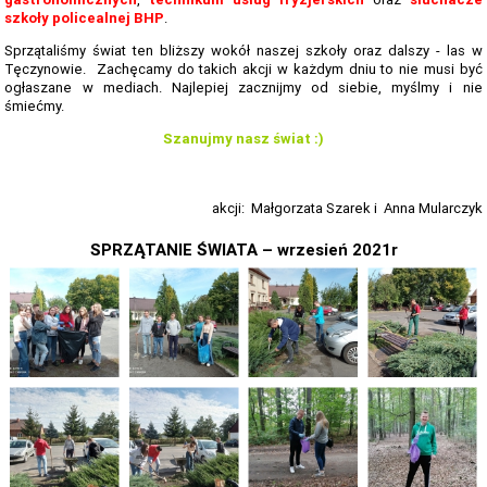
TERMINARZ REKRUTACJI 2026-2027
szkoły policealnej BHP
.
TMRIA - ROLNICTWO Z ELEMENTAMI SPAWALNICTWA
Sprzątaliśmy świat ten bliższy wokół naszej szkoły oraz dalszy - las w
Tęczynowie. Zachęcamy do takich akcji w każdym dniu to nie musi być
TŻIUG - GASTRONOMIA Z ELEMENTAMI DIETETYKI
ogłaszane w mediach. Najlepiej zacznijmy od siebie, myślmy i nie
śmiećmy.
TUF - FRYZJERSTWO Z ELEMENTAMI KOSMETYKI
Szanujmy nasz świat :)
TS - TECHNIKUM SPAWALNICTWA
Opiekuno
STATUTY SZKOŁY
akcji: Małgorzata Szarek i Anna Mularczyk
PLAN IMPREZ I UROCZYSTOŚCI SZKOLNYCH 2025-2026
SPRZĄTANIE ŚWIATA – wrzesień 2021r
SZKOLNE PLANY NAUCZANIA 2025/2026
REGULAMINY SZKOŁY
PROGRAM PRACY SZKOŁY 2025-2026
STANDARDY OCHRONY MAŁOLETNICH ZS GORZÓW ŚL.
RAPORT O STANIE ZAPEWNIENIA DOSTĘPNOŚCI PODMIOTU
PUBLICZNEGO