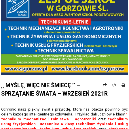
PROCEDURY NAUKI ZDALNEJ
PROCEDURY BEZPIECZEŃSTWA - COVID-19 - OD 15 WRZEŚNIA 2021
PREZENTACJA SZKOŁY 2026 - 2027
ZDJĘCIA GRUPOWE 2022 - 2023
KADRA PEDAGOGICZNA
DANE OSOBOWE
PROJEKT: "NOWE SPOJRZENIE - NOWE MOŻLIWOŚCI - SPOJRZENIE W
PRZYSZŁOŚĆ"
,, MYŚLĘ, WIĘC NIE ŚMIECĘ ’’ –
NABÓR NA ROK SZKOLNY 2026/2027
SPRZĄTANIE ŚWIATA – WRZESIEŃ 2021R
OFERTA DLA SZKÓŁ PODSTAWOWYCH 2026-2027 - ULOTKA
NASZE KIERUNKI TECHNIKUM - 2026-2027 - OPIS
Ochronić nasz piękny świat i przyrodę, która nas otacza powinno być
celem każdego inteligentnego człowieka. Przykład dali uczniowie klasy
1
REGULAMIN REKRUTACJI SZKOŁY DZIENNE 2026-2027
technikum mechanizacji rolnictwa i agrotroniki
oraz
technikum
usług fryzjerskich
,
uczennice 4 klasy technikum żywienia i usług
gastronomicznych
,
technikum usług fryzjerskich
oraz
słuchacze