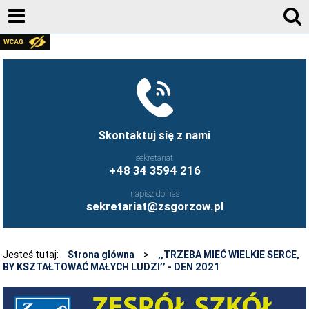
AKTUALNOŚCI
GALERIA ZDJĘĆ 2020-2026
KONTAKT
DZIENNIK ELEKTRONICZNY
Skontaktuj się z nami
JESTEŚMY NA FACEBOOK-U
sekretariat
+48 34 3594 216
UCZNIOWIE ZS GORZÓW ŚLĄSKI - FB
napisz do nas
FRYZJERSTWO NASZEJ SZKOŁY - FB
sekretariat@zsgorzow.pl
KULINARIA NASZEJ SZKOŁY - FB
O SZKOLE
Jesteś tutaj:
Strona główna
>
,,TRZEBA MIEĆ WIELKIE SERCE,
BY KSZTAŁTOWAĆ MAŁYCH LUDZI’’ - DEN 2021
HISTORIA SZKOŁY
GALERIA ZDJĘĆ 2020-2026