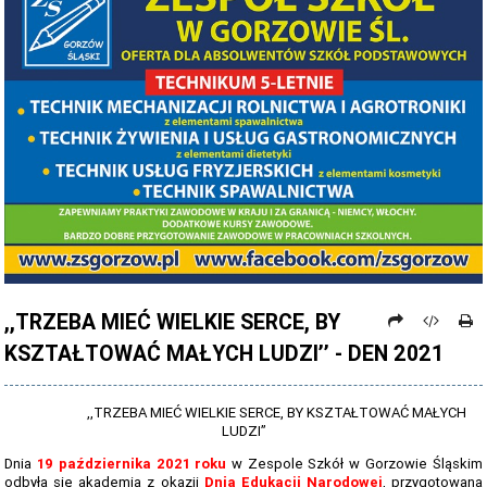
PROCEDURY NAUKI ZDALNEJ
PROCEDURY BEZPIECZEŃSTWA - COVID-19 - OD 15 WRZEŚNIA 2021
PREZENTACJA SZKOŁY 2026 - 2027
ZDJĘCIA GRUPOWE 2022 - 2023
KADRA PEDAGOGICZNA
DANE OSOBOWE
PROJEKT: "NOWE SPOJRZENIE - NOWE MOŻLIWOŚCI - SPOJRZENIE W
PRZYSZŁOŚĆ"
,,TRZEBA MIEĆ WIELKIE SERCE, BY
NABÓR NA ROK SZKOLNY 2026/2027
KSZTAŁTOWAĆ MAŁYCH LUDZI’’ - DEN 2021
OFERTA DLA SZKÓŁ PODSTAWOWYCH 2026-2027 - ULOTKA
NASZE KIERUNKI TECHNIKUM - 2026-2027 - OPIS
,,TRZEBA MIEĆ WIELKIE SERCE, BY KSZTAŁTOWAĆ MAŁYCH
LUDZI’’
REGULAMIN REKRUTACJI SZKOŁY DZIENNE 2026-2027
Dnia
19 października 2021 roku
w Zespole Szkół w Gorzowie Śląskim
odbyła się akademia z okazji
Dnia Edukacji Narodowej
, przygotowana