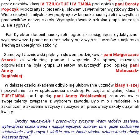
TERMINARZ REKRUTACJI 2026-2027
przez uczniów klasy
IV TŻiUG/TUF
i
IV TMRiA
pod opieką
pani Doroty
Popczyk
. Młodzi artyści piosenką i słowem uświetnili ten wyjątkowy dzień.
TMRIA - ROLNICTWO Z ELEMENTAMI SPAWALNICTWA
Wiele ciepłych i miłych słów popłynęło w kierunku nauczycieli i wszystkich
pracowników naszej szkoły. Wystąpiła również szkolna grupa taneczna
TŻIUG - GASTRONOMIA Z ELEMENTAMI DIETETYKI
,,Białe Tygrysy’’.
Pan Dyrektor docenił nauczycieli nagrodą za osiągnięcia dydaktyczno-
TUF - FRYZJERSTWO Z ELEMENTAMI KOSMETYKI
wychowawcze i prace na rzecz szkoły oraz wyróżnił uczniów z najlepszą
średnią za ubiegły rok szkolny.
TS - TECHNIKUM SPAWALNICTWA
Samorząd Uczniowski pięknym słowem podziękował
pani Małgorzacie
STATUTY SZKOŁY
Szarek
za wieloletnią pomoc i wsparcie. Za oprawę muzyczną
odpowiedzialna była grupa ,,talentów muzycznych’’ pod opieką
p
ani
PLAN IMPREZ I UROCZYSTOŚCI SZKOLNYCH 2025-2026
Anety Mateusiak-
Bagińskiej
.
SZKOLNE PLANY NAUCZANIA 2025/2026
W dalszej części akademii odbyło się Ślubowanie uczniów
klasy 1-szej
i przywitanie ich w społeczności szkolnej. Po części oficjalnej klasa
I
REGULAMINY SZKOŁY
TUF/TMRiA
, pod opieką
pani Anety Wróblewskiej
zaprezentowała
swoje talenty, związane z wyborem zawodu. Było miło i radośnie. Na
PROGRAM PRACY SZKOŁY 2025-2026
zakończenie akademii wszyscy nauczyciele i pracownicy szkoły otrzymali
kwiaty.
STANDARDY OCHRONY MAŁOLETNICH ZS GORZÓW ŚL.
,, Drodzy nauczyciele i pracownicy życzymy Wam radości zasiewu,
wytrwałości oczekiwania i najpiękniejszych zbiorów tam, gdzie codziennie
RAPORT O STANIE ZAPEWNIENIA DOSTĘPNOŚCI PODMIOTU
zostawiacie swój umysł i wielkie serce. Niech słońce ozłaca każdą chwilę
PUBLICZNEGO
Waszego życia.’’