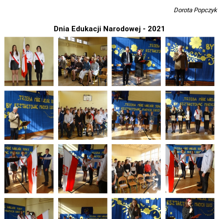
PLANU LEKCJI OD 16.03.2026
Dorota Popczyk
WYKAZ PODRĘCZNIKÓW DLA I, II, III, IV, V KLASY 2025/2026
Dnia Edukacji Narodowej - 2021
DZIENNIK ELEKTRONICZNY
PROCEDURY NAUKI ZDALNEJ
BIBLIOTEKA SZKOLNA - GODZINY OTWARCIA
ZDJĘCIA GRUPOWE 2022 - 2023
LINK DO WYPOŻYCZEŃ ON-LINE - BIBLIOTEKA
HARMONOGRAM MATURY 2025
EGZAMIN POTWIERDZAJĄCY KWALIFIKACJE W ZAWODZIE CZERWIEC
2026
"WIĘCEJ PRAKTYKI" - 2019 - 2021
"SZKOLIMY ZAWODOWO W POWIECIE OLESKIM” - 2018-2020
LINKI DO PRZETARGÓW 2020 - 2022