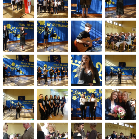
„KSZTAŁCIMY KOMPLEKSOWO I NOWOCZEŚNIE”- 2020 - 2022
DZIENNIK ELEKTRONICZNY
INSTRUKCJA LOGOWANIA DO DZIENNIKA
KONCEPCJA PRACY ZESPOŁU SZKÓŁ W GORZOWIE ŚLĄSKIM
WYCIECZKA SZKOLNA
ORGANIZACJA MATURY W "NOWEJ FORMULE"
NABÓR LUTY 2026 DLA DOROSŁYCH - ULOTKA
KARTA ZGŁOSZENIA ZAOCZNE - WORD I PDF
REGULAMINY REKRUTACJI SZKOŁY ZAOCZNE - 2026-2027
PLANY ZAJĘĆ - SZKOŁY ZAOCZNE - TERMINARZ ZJAZDÓW 2025/2026
PLATFORMA E-LEARNING