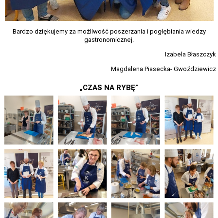
PLANU LEKCJI OD 16.03.2026
WYKAZ PODRĘCZNIKÓW DLA I, II, III, IV, V KLASY 2025/2026
Bardzo dziękujemy za możliwość poszerzania i pogłębiania wiedzy
gastronomicznej.
DZIENNIK ELEKTRONICZNY
Izabela Błaszczyk
PROCEDURY NAUKI ZDALNEJ
Magdalena Piasecka- Gwoździewicz
BIBLIOTEKA SZKOLNA - GODZINY OTWARCIA
„CZAS NA RYBĘ”
ZDJĘCIA GRUPOWE 2022 - 2023
LINK DO WYPOŻYCZEŃ ON-LINE - BIBLIOTEKA
HARMONOGRAM MATURY 2025
EGZAMIN POTWIERDZAJĄCY KWALIFIKACJE W ZAWODZIE CZERWIEC
2026
"WIĘCEJ PRAKTYKI" - 2019 - 2021
"SZKOLIMY ZAWODOWO W POWIECIE OLESKIM” - 2018-2020
LINKI DO PRZETARGÓW 2020 - 2022