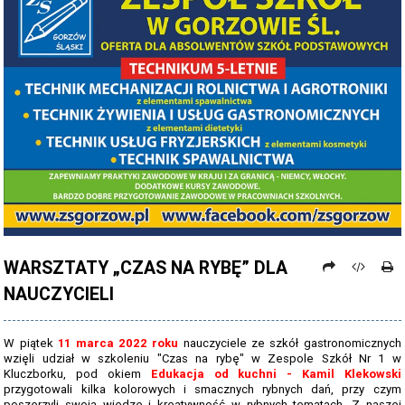
PROCEDURY NAUKI ZDALNEJ
PROCEDURY BEZPIECZEŃSTWA - COVID-19 - OD 15 WRZEŚNIA 2021
PREZENTACJA SZKOŁY 2026 - 2027
ZDJĘCIA GRUPOWE 2022 - 2023
KADRA PEDAGOGICZNA
DANE OSOBOWE
PROJEKT: "NOWE SPOJRZENIE - NOWE MOŻLIWOŚCI - SPOJRZENIE W
PRZYSZŁOŚĆ"
WARSZTATY „CZAS NA RYBĘ” DLA
NABÓR NA ROK SZKOLNY 2026/2027
NAUCZYCIELI
OFERTA DLA SZKÓŁ PODSTAWOWYCH 2026-2027 - ULOTKA
NASZE KIERUNKI TECHNIKUM - 2026-2027 - OPIS
W piątek
11 marca 2022 roku
nauczyciele ze szkół gastronomicznych
wzięli udział w szkoleniu "Czas na rybę" w Zespole Szkół Nr 1 w
REGULAMIN REKRUTACJI SZKOŁY DZIENNE 2026-2027
Kluczborku, pod okiem
Edukacja od kuchni - Kamil Klekowski
przygotowali kilka kolorowych i smacznych rybnych dań, przy czym
poszerzyli swoją wiedzę i kreatywność w rybnych tematach. Z naszej