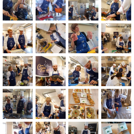
„KSZTAŁCIMY KOMPLEKSOWO I NOWOCZEŚNIE”- 2020 - 2022
DZIENNIK ELEKTRONICZNY
INSTRUKCJA LOGOWANIA DO DZIENNIKA
KONCEPCJA PRACY ZESPOŁU SZKÓŁ W GORZOWIE ŚLĄSKIM
WYCIECZKA SZKOLNA
ORGANIZACJA MATURY W "NOWEJ FORMULE"
NABÓR LUTY 2026 DLA DOROSŁYCH - ULOTKA
KARTA ZGŁOSZENIA ZAOCZNE - WORD I PDF
REGULAMINY REKRUTACJI SZKOŁY ZAOCZNE - 2026-2027
PLANY ZAJĘĆ - SZKOŁY ZAOCZNE - TERMINARZ ZJAZDÓW 2025/2026
PLATFORMA E-LEARNING