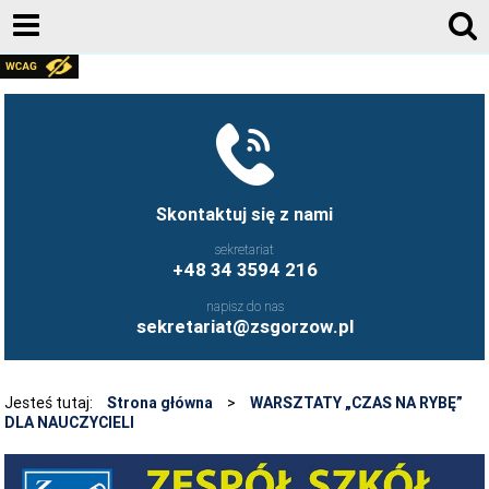
AKTUALNOŚCI
GALERIA ZDJĘĆ 2020-2026
KONTAKT
DZIENNIK ELEKTRONICZNY
Skontaktuj się z nami
JESTEŚMY NA FACEBOOK-U
sekretariat
+48 34 3594 216
UCZNIOWIE ZS GORZÓW ŚLĄSKI - FB
napisz do nas
FRYZJERSTWO NASZEJ SZKOŁY - FB
sekretariat@zsgorzow.pl
KULINARIA NASZEJ SZKOŁY - FB
O SZKOLE
Jesteś tutaj:
Strona główna
>
WARSZTATY „CZAS NA RYBĘ”
DLA NAUCZYCIELI
HISTORIA SZKOŁY
GALERIA ZDJĘĆ 2020-2026