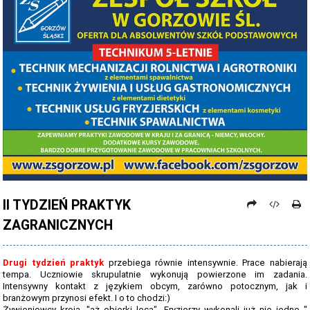
PROCEDURY NAUKI ZDALNEJ
PROCEDURY BEZPIECZEŃSTWA - COVID-19 - OD 15 WRZEŚNIA 2021
PREZENTACJA SZKOŁY 2026 - 2027
ZDJĘCIA GRUPOWE 2022 - 2023
KADRA PEDAGOGICZNA
DANE OSOBOWE
PROJEKT: "NOWE SPOJRZENIE - NOWE MOŻLIWOŚCI - SPOJRZENIE W
PRZYSZŁOŚĆ"
II TYDZIEŃ PRAKTYK
NABÓR NA ROK SZKOLNY 2026/2027
ZAGRANICZNYCH
OFERTA DLA SZKÓŁ PODSTAWOWYCH 2026-2027 - ULOTKA
NASZE KIERUNKI TECHNIKUM - 2026-2027 - OPIS
Drugi tydzień praktyk
przebiega równie intensywnie. Prace nabierają
tempa. Uczniowie skrupulatnie wykonują powierzone im zadania.
REGULAMIN REKRUTACJI SZKOŁY DZIENNE 2026-2027
Intensywny kontakt z językiem obcym, zarówno potocznym, jak i
branżowym przynosi efekt. I o to chodzi:)
Żywieniowcy kroją, "aż obierki lecą", Fryzjerzy wykonali już nie jedno "