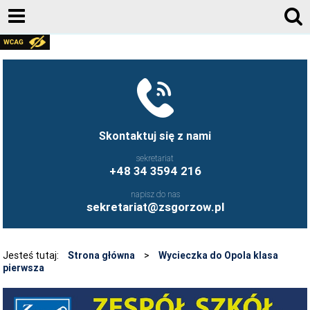
AKTUALNOŚCI
GALERIA ZDJĘĆ 2020-2026
KONTAKT
DZIENNIK ELEKTRONICZNY
Skontaktuj się z nami
JESTEŚMY NA FACEBOOK-U
sekretariat
+48 34 3594 216
UCZNIOWIE ZS GORZÓW ŚLĄSKI - FB
napisz do nas
FRYZJERSTWO NASZEJ SZKOŁY - FB
sekretariat@zsgorzow.pl
KULINARIA NASZEJ SZKOŁY - FB
O SZKOLE
Jesteś tutaj:
Strona główna
>
Wycieczka do Opola klasa
pierwsza
HISTORIA SZKOŁY
GALERIA ZDJĘĆ 2020-2026