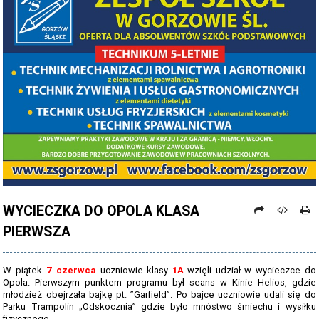
PROCEDURY NAUKI ZDALNEJ
PROCEDURY BEZPIECZEŃSTWA - COVID-19 - OD 15 WRZEŚNIA 2021
PREZENTACJA SZKOŁY 2026 - 2027
ZDJĘCIA GRUPOWE 2022 - 2023
KADRA PEDAGOGICZNA
DANE OSOBOWE
PROJEKT: "NOWE SPOJRZENIE - NOWE MOŻLIWOŚCI - SPOJRZENIE W
PRZYSZŁOŚĆ"
WYCIECZKA DO OPOLA KLASA
NABÓR NA ROK SZKOLNY 2026/2027
PIERWSZA
OFERTA DLA SZKÓŁ PODSTAWOWYCH 2026-2027 - ULOTKA
NASZE KIERUNKI TECHNIKUM - 2026-2027 - OPIS
W piątek
7 czerwca
uczniowie klasy
1A
wzięli udział w wycieczce do
Opola. Pierwszym punktem programu był seans w Kinie Helios, gdzie
REGULAMIN REKRUTACJI SZKOŁY DZIENNE 2026-2027
młodzież obejrzała bajkę pt. ”Garfield”. Po bajce uczniowie udali się do
Parku Trampolin „Odskocznia” gdzie było mnóstwo śmiechu i wysiłku
fizycznego.