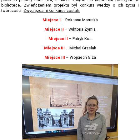
TERMINARZ REKRUTACJI 2026-2027
bibliotece. Zwieńczeniem projektu był konkurs wiedzy o ich życiu i
twórczości.
Zwycięzcami konkursu zostali:
TMRIA - ROLNICTWO Z ELEMENTAMI SPAWALNICTWA
Miejsce I
– Roksana Maruska
TŻIUG - GASTRONOMIA Z ELEMENTAMI DIETETYKI
Miejsce II
– Wiktoria Żymła
TUF - FRYZJERSTWO Z ELEMENTAMI KOSMETYKI
Miejsce II
– Patryk Kos
TS - TECHNIKUM SPAWALNICTWA
Miejsce III
– Michał Grzelak
Miejsce III
– Wojciech Giza
STATUTY SZKOŁY
PLAN IMPREZ I UROCZYSTOŚCI SZKOLNYCH 2025-2026
SZKOLNE PLANY NAUCZANIA 2025/2026
REGULAMINY SZKOŁY
PROGRAM PRACY SZKOŁY 2025-2026
STANDARDY OCHRONY MAŁOLETNICH ZS GORZÓW ŚL.
RAPORT O STANIE ZAPEWNIENIA DOSTĘPNOŚCI PODMIOTU
PUBLICZNEGO