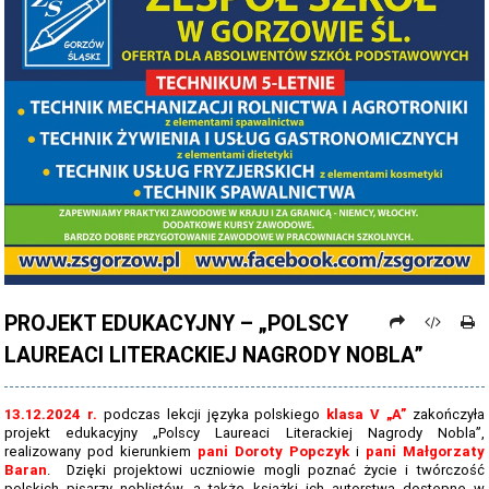
PROCEDURY NAUKI ZDALNEJ
PROCEDURY BEZPIECZEŃSTWA - COVID-19 - OD 15 WRZEŚNIA 2021
PREZENTACJA SZKOŁY 2026 - 2027
ZDJĘCIA GRUPOWE 2022 - 2023
KADRA PEDAGOGICZNA
DANE OSOBOWE
PROJEKT: "NOWE SPOJRZENIE - NOWE MOŻLIWOŚCI - SPOJRZENIE W
PRZYSZŁOŚĆ"
PROJEKT EDUKACYJNY – „POLSCY
NABÓR NA ROK SZKOLNY 2026/2027
LAUREACI LITERACKIEJ NAGRODY NOBLA”
OFERTA DLA SZKÓŁ PODSTAWOWYCH 2026-2027 - ULOTKA
NASZE KIERUNKI TECHNIKUM - 2026-2027 - OPIS
13.12.2024 r.
podczas lekcji języka polskiego
klasa V „A”
zakończyła
projekt edukacyjny „Polscy Laureaci Literackiej Nagrody Nobla”,
REGULAMIN REKRUTACJI SZKOŁY DZIENNE 2026-2027
realizowany pod kierunkiem
pani Doroty Popczyk
i
pani Małgorzaty
Baran
. Dzięki projektowi uczniowie mogli poznać życie i twórczość
polskich pisarzy noblistów, a także książki ich autorstwa dostępne w