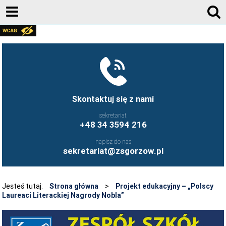
AKTUALNOŚCI
GALERIA ZDJĘĆ 2020-2026
KONTAKT
DZIENNIK ELEKTRONICZNY
Skontaktuj się z nami
JESTEŚMY NA FACEBOOK-U
sekretariat
+48 34 3594 216
UCZNIOWIE ZS GORZÓW ŚLĄSKI - FB
napisz do nas
FRYZJERSTWO NASZEJ SZKOŁY - FB
sekretariat@zsgorzow.pl
KULINARIA NASZEJ SZKOŁY - FB
O SZKOLE
Jesteś tutaj:
Strona główna
>
Projekt edukacyjny – „Polscy
Laureaci Literackiej Nagrody Nobla”
HISTORIA SZKOŁY
GALERIA ZDJĘĆ 2020-2026