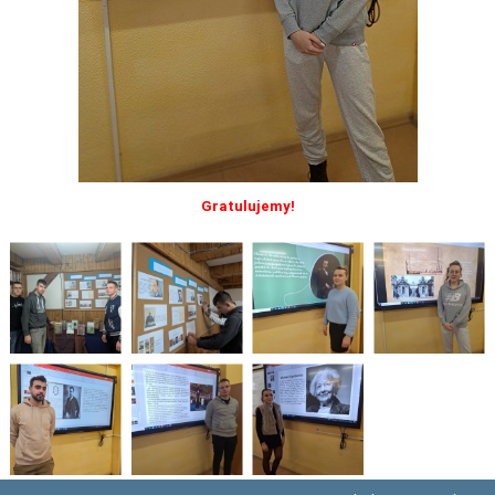
PLANU LEKCJI OD 16.03.2026
WYKAZ PODRĘCZNIKÓW DLA I, II, III, IV, V KLASY 2025/2026
DZIENNIK ELEKTRONICZNY
PROCEDURY NAUKI ZDALNEJ
BIBLIOTEKA SZKOLNA - GODZINY OTWARCIA
Gratulujemy!
ZDJĘCIA GRUPOWE 2022 - 2023
LINK DO WYPOŻYCZEŃ ON-LINE - BIBLIOTEKA
HARMONOGRAM MATURY 2025
EGZAMIN POTWIERDZAJĄCY KWALIFIKACJE W ZAWODZIE CZERWIEC
2026
"WIĘCEJ PRAKTYKI" - 2019 - 2021
"SZKOLIMY ZAWODOWO W POWIECIE OLESKIM” - 2018-2020
LINKI DO PRZETARGÓW 2020 - 2022