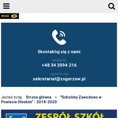
AKTUALNOŚCI
GALERIA ZDJĘĆ 2020-2026
KONTAKT
DZIENNIK ELEKTRONICZNY
Skontaktuj się z nami
JESTEŚMY NA FACEBOOK-U
sekretariat
+48 34 3594 216
UCZNIOWIE ZS GORZÓW ŚLĄSKI - FB
napisz do nas
FRYZJERSTWO NASZEJ SZKOŁY - FB
sekretariat@zsgorzow.pl
KULINARIA NASZEJ SZKOŁY - FB
O SZKOLE
Jesteś tutaj:
Strona główna
>
"Szkolimy Zawodowo w
Powiecie Oleskim” - 2018-2020
HISTORIA SZKOŁY
GALERIA ZDJĘĆ 2020-2026