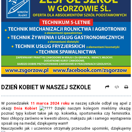
PROCEDURY NAUKI ZDALNEJ
PROCEDURY BEZPIECZEŃSTWA - COVID-19 - OD 15 WRZEŚNIA 2021
PREZENTACJA SZKOŁY 2026 - 2027
ZDJĘCIA GRUPOWE 2022 - 2023
KADRA PEDAGOGICZNA
DANE OSOBOWE
PROJEKT: "NOWE SPOJRZENIE - NOWE MOŻLIWOŚCI - SPOJRZENIE W
PRZYSZŁOŚĆ"
DZIEŃ KOBIET W NASZEJ SZKOLE
NABÓR NA ROK SZKOLNY 2026/2027
OFERTA DLA SZKÓŁ PODSTAWOWYCH 2026-2027 - ULOTKA
W poniedziałek
11 marca 2024 roku
w naszej szkole odbył się apel z
okazji
Dnia Kobiet
Dzięki naszym kolegom mieliśmy okazję
NASZE KIERUNKI TECHNIKUM - 2026-2027 - OPIS
poznać typy kobiet takie jak np. kokietka, sportsmenka czy feministka.
Nasi chłopcy zarówno w kwestii ubioru, makijażu jak i samego wystąpienia
REGULAMIN REKRUTACJI SZKOŁY DZIENNE 2026-2027
spisali się na medal, dziękujemy wam!!
Nauczycielki jak i uczennice otrzymały przecudne upominki, dziękujemy