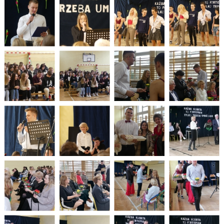
PLANU LEKCJI OD 16.03.2026
WYKAZ PODRĘCZNIKÓW DLA I, II, III, IV, V KLASY 2025/2026
DZIENNIK ELEKTRONICZNY
PROCEDURY NAUKI ZDALNEJ
BIBLIOTEKA SZKOLNA - GODZINY OTWARCIA
ZDJĘCIA GRUPOWE 2022 - 2023
LINK DO WYPOŻYCZEŃ ON-LINE - BIBLIOTEKA
HARMONOGRAM MATURY 2025
EGZAMIN POTWIERDZAJĄCY KWALIFIKACJE W ZAWODZIE CZERWIEC
2026
"WIĘCEJ PRAKTYKI" - 2019 - 2021
"SZKOLIMY ZAWODOWO W POWIECIE OLESKIM” - 2018-2020
LINKI DO PRZETARGÓW 2020 - 2022