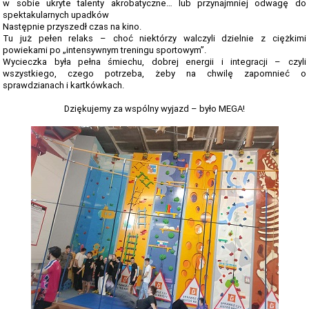
TERMINARZ REKRUTACJI 2026-2027
w sobie ukryte talenty akrobatyczne… lub przynajmniej odwagę do
spektakularnych upadków
TMRIA - ROLNICTWO Z ELEMENTAMI SPAWALNICTWA
Następnie przyszedł czas na kino.
Tu już pełen relaks – choć niektórzy walczyli dzielnie z ciężkimi
powiekami po „intensywnym treningu sportowym”.
TŻIUG - GASTRONOMIA Z ELEMENTAMI DIETETYKI
Wycieczka była pełna śmiechu, dobrej energii i integracji – czyli
wszystkiego, czego potrzeba, żeby na chwilę zapomnieć o
TUF - FRYZJERSTWO Z ELEMENTAMI KOSMETYKI
sprawdzianach i kartkówkach.
TS - TECHNIKUM SPAWALNICTWA
Dziękujemy za wspólny wyjazd – było MEGA!
STATUTY SZKOŁY
PLAN IMPREZ I UROCZYSTOŚCI SZKOLNYCH 2025-2026
SZKOLNE PLANY NAUCZANIA 2025/2026
REGULAMINY SZKOŁY
PROGRAM PRACY SZKOŁY 2025-2026
STANDARDY OCHRONY MAŁOLETNICH ZS GORZÓW ŚL.
RAPORT O STANIE ZAPEWNIENIA DOSTĘPNOŚCI PODMIOTU
PUBLICZNEGO