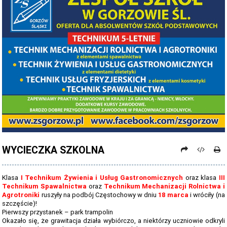
PROCEDURY NAUKI ZDALNEJ
PROCEDURY BEZPIECZEŃSTWA - COVID-19 - OD 15 WRZEŚNIA 2021
PREZENTACJA SZKOŁY 2026 - 2027
ZDJĘCIA GRUPOWE 2022 - 2023
KADRA PEDAGOGICZNA
DANE OSOBOWE
PROJEKT: "NOWE SPOJRZENIE - NOWE MOŻLIWOŚCI - SPOJRZENIE W
PRZYSZŁOŚĆ"
WYCIECZKA SZKOLNA
NABÓR NA ROK SZKOLNY 2026/2027
OFERTA DLA SZKÓŁ PODSTAWOWYCH 2026-2027 - ULOTKA
Klasa
I Technikum Żywienia i Usług Gastronomicznych
oraz klasa
III
Technikum Spawalnictwa
oraz
Technikum Mechanizacji Rolnictwa i
NASZE KIERUNKI TECHNIKUM - 2026-2027 - OPIS
Agrotroniki
ruszyły na podbój Częstochowy w dniu
18 marca
i wróciły (na
szczęście)!
REGULAMIN REKRUTACJI SZKOŁY DZIENNE 2026-2027
Pierwszy przystanek – park trampolin
Okazało się, że grawitacja działa wybiórczo, a niektórzy uczniowie odkryli