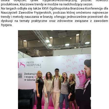
bliska obejrzeć rynek fryzjersko-kosmetyczny, poznać nowości
TERMINARZ REKRUTACJI 2026-2027
produktowe, kluczowe trendy w modzie na nadchodzący sezon.
Na targach odbyła się także XXVI Ogólnopolska Branżowa Konferencja dla
TMRIA - ROLNICTWO Z ELEMENTAMI SPAWALNICTWA
Nauczycieli Zawodów Fryzjerskich, podczas której omówiono najnowsze
trendy i metody nauczania w branży, oferując jednocześnie przestrzeń do
TŻIUG - GASTRONOMIA Z ELEMENTAMI DIETETYKI
dyskusji na tematy praktyczne oraz zdrowotne związane z zawodem
fryzjera.
TUF - FRYZJERSTWO Z ELEMENTAMI KOSMETYKI
TS - TECHNIKUM SPAWALNICTWA
STATUTY SZKOŁY
PLAN IMPREZ I UROCZYSTOŚCI SZKOLNYCH 2025-2026
SZKOLNE PLANY NAUCZANIA 2025/2026
REGULAMINY SZKOŁY
PROGRAM PRACY SZKOŁY 2025-2026
STANDARDY OCHRONY MAŁOLETNICH ZS GORZÓW ŚL.
RAPORT O STANIE ZAPEWNIENIA DOSTĘPNOŚCI PODMIOTU
PUBLICZNEGO