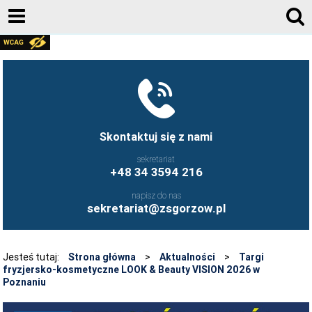
AKTUALNOŚCI
GALERIA ZDJĘĆ 2020-2026
KONTAKT
DZIENNIK ELEKTRONICZNY
Skontaktuj się z nami
JESTEŚMY NA FACEBOOK-U
sekretariat
+48 34 3594 216
UCZNIOWIE ZS GORZÓW ŚLĄSKI - FB
napisz do nas
FRYZJERSTWO NASZEJ SZKOŁY - FB
sekretariat@zsgorzow.pl
KULINARIA NASZEJ SZKOŁY - FB
O SZKOLE
Jesteś tutaj:
Strona główna
>
Aktualności
>
Targi
fryzjersko-kosmetyczne LOOK & Beauty VISION 2026 w
HISTORIA SZKOŁY
Poznaniu
GALERIA ZDJĘĆ 2020-2026