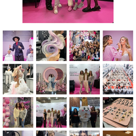
PLANU LEKCJI OD 16.03.2026
WYKAZ PODRĘCZNIKÓW DLA I, II, III, IV, V KLASY 2025/2026
DZIENNIK ELEKTRONICZNY
PROCEDURY NAUKI ZDALNEJ
BIBLIOTEKA SZKOLNA - GODZINY OTWARCIA
ZDJĘCIA GRUPOWE 2022 - 2023
LINK DO WYPOŻYCZEŃ ON-LINE - BIBLIOTEKA
HARMONOGRAM MATURY 2025
EGZAMIN POTWIERDZAJĄCY KWALIFIKACJE W ZAWODZIE CZERWIEC
2026
"WIĘCEJ PRAKTYKI" - 2019 - 2021
"SZKOLIMY ZAWODOWO W POWIECIE OLESKIM” - 2018-2020
LINKI DO PRZETARGÓW 2020 - 2022