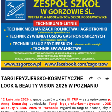
PROCEDURY NAUKI ZDALNEJ
PROCEDURY BEZPIECZEŃSTWA - COVID-19 - OD 15 WRZEŚNIA 2021
PREZENTACJA SZKOŁY 2026 - 2027
ZDJĘCIA GRUPOWE 2022 - 2023
KADRA PEDAGOGICZNA
DANE OSOBOWE
PROJEKT: "NOWE SPOJRZENIE - NOWE MOŻLIWOŚCI - SPOJRZENIE W
PRZYSZŁOŚĆ"
NABÓR NA ROK SZKOLNY 2026/2027
TARGI FRYZJERSKO-KOSMETYCZNE
LOOK & BEAUTY VISION 2026 W POZNANIU
OFERTA DLA SZKÓŁ PODSTAWOWYCH 2026-2027 - ULOTKA
NASZE KIERUNKI TECHNIKUM - 2026-2027 - OPIS
12 kwietnia 2026 r.
grupa uczniów z klasy
III TUF
wraz z opiekunem
p.
REGULAMIN REKRUTACJI SZKOŁY DZIENNE 2026-2027
Anną Konarską
odwiedziła
Targi fryzjersko-kosmetyczne LOOK
&Beauty VISION 2026 w Poznaniu
. Wyjazd na targi to szansa, aby z