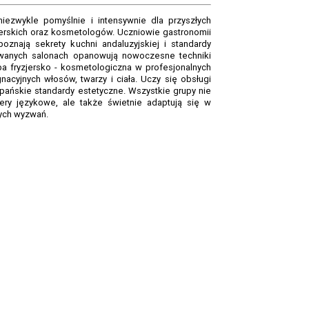
iezwykle pomyślnie i intensywnie dla przyszłych
jerskich oraz kosmetologów. Uczniowie gastronomii
oznają sekrety kuchni andaluzyjskiej i standardy
owanych salonach opanowują nowoczesne techniki
upa fryzjersko - kosmetologiczna w profesjonalnych
acyjnych włosów, twarzy i ciała. Uczy się obsługi
pańskie standardy estetyczne. Wszystkie grupy nie
iery językowe, ale także świetnie adaptują się w
ych wyzwań.