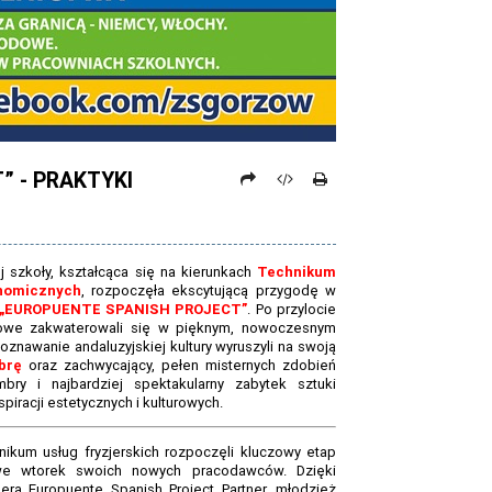
 - PRAKTYKI
 szkoły, kształcąca się na kierunkach
Technikum
nomicznych
, rozpoczęła ekscytującą przygodę w
 „EUROPUENTE SPANISH PROJECT”
. Po przylocie
dowe zakwaterowali się w pięknym, nowoczesnym
poznawanie andaluzyjskiej kultury wyruszyli na swoją
brę
oraz zachwycający, pełen misternych zdobień
ry i najbardziej spektakularny zabytek sztuki
iracji estetycznych i kulturowych.
ikum usług fryzjerskich rozpoczęli kluczowy etap
we wtorek swoich nowych pracodawców. Dzięki
era Europuente Spanish Project Partner, młodzież