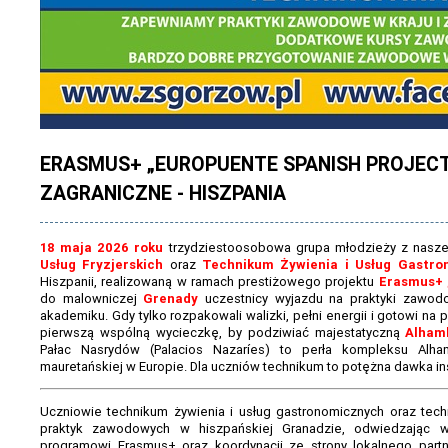
ERASMUS+ „EUROPUENTE SPANISH PROJECT”
ZAGRANICZNE - HISZPANIA
18 maja 2026 roku
trzydziestoosobowa grupa młodzieży z naszej
Usług Fryzjerskich
oraz
Technikum Żywienia i Usług Gastro
Hiszpanii, realizowaną w ramach prestiżowego projektu
Erasmus+
do malowniczej
Grenady
uczestnicy wyjazdu na praktyki zawo
akademiku. Gdy tylko rozpakowali walizki, pełni energii i gotowi na 
pierwszą wspólną wycieczkę, by podziwiać majestatyczną
Alham
Pałac Nasrydów (Palacios Nazaríes) to perła kompleksu Alhamb
mauretańskiej w Europie. Dla uczniów technikum to potężna dawka insp
Uczniowie technikum żywienia i usług gastronomicznych oraz techn
praktyk zawodowych w hiszpańskiej Granadzie, odwiedzając 
programowi Erasmus+ oraz koordynacji ze strony lokalnego partn