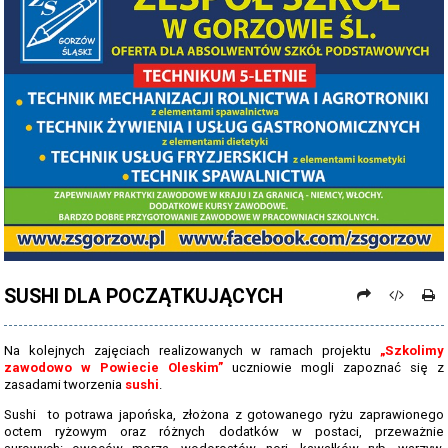
PROCEDURY NAUKI ZDALNEJ
PROCEDURY BEZPIECZEŃSTWA - COVID-19 - OD 15 WRZEŚNIA 2021
PREZENTACJA SZKOŁY 2026 - 2027
ZDJĘCIA GRUPOWE 2022 - 2023
KADRA PEDAGOGICZNA
DANE OSOBOWE
PROJEKT: "NOWE SPOJRZENIE - NOWE MOŻLIWOŚCI - SPOJRZENIE W
PRZYSZŁOŚĆ"
SUSHI DLA POCZĄTKUJĄCYCH
NABÓR NA ROK SZKOLNY 2026/2027
OFERTA DLA SZKÓŁ PODSTAWOWYCH 2026-2027 - ULOTKA
Na kolejnych zajęciach realizowanych w ramach projektu
„Szkolimy
zawodowo w Powiecie Oleskim”
uczniowie mogli zapoznać się z
NASZE KIERUNKI TECHNIKUM - 2026-2027 - OPIS
zasadami tworzenia
sushi
.
REGULAMIN REKRUTACJI SZKOŁY DZIENNE 2026-2027
Sushi to potrawa japońska, złożona z gotowanego ryżu zaprawionego
octem ryżowym oraz różnych dodatków w postaci, przeważnie