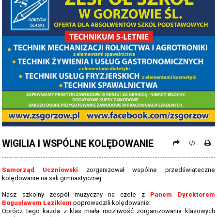
PROCEDURY NAUKI ZDALNEJ
PROCEDURY BEZPIECZEŃSTWA - COVID-19 - OD 15 WRZEŚNIA 2021
PREZENTACJA SZKOŁY 2026 - 2027
ZDJĘCIA GRUPOWE 2022 - 2023
KADRA PEDAGOGICZNA
DANE OSOBOWE
PROJEKT: "NOWE SPOJRZENIE - NOWE MOŻLIWOŚCI - SPOJRZENIE W
PRZYSZŁOŚĆ"
WIGILIA I WSPÓLNE KOLĘDOWANIE
NABÓR NA ROK SZKOLNY 2026/2027
OFERTA DLA SZKÓŁ PODSTAWOWYCH 2026-2027 - ULOTKA
Samorząd Uczniowski
zorganizował wspólne przedświąteczne
kolędowanie na sali gimnastycznej.
NASZE KIERUNKI TECHNIKUM - 2026-2027 - OPIS
Nasz szkolny zespół muzyczny na czele z
Panem Dyrektorem
REGULAMIN REKRUTACJI SZKOŁY DZIENNE 2026-2027
Bogusławem Łazikiem
poprowadzili kolędowanie.
Oprócz tego każda z klas miała możliwość zorganizowania klasowych