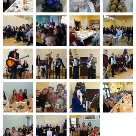
PLANU LEKCJI OD 16.03.2026
WYKAZ PODRĘCZNIKÓW DLA I, II, III, IV, V KLASY 2025/2026
DZIENNIK ELEKTRONICZNY
PROCEDURY NAUKI ZDALNEJ
BIBLIOTEKA SZKOLNA - GODZINY OTWARCIA
ZDJĘCIA GRUPOWE 2022 - 2023
LINK DO WYPOŻYCZEŃ ON-LINE - BIBLIOTEKA
HARMONOGRAM MATURY 2025
EGZAMIN POTWIERDZAJĄCY KWALIFIKACJE W ZAWODZIE CZERWIEC
2026
"WIĘCEJ PRAKTYKI" - 2019 - 2021
"SZKOLIMY ZAWODOWO W POWIECIE OLESKIM” - 2018-2020
LINKI DO PRZETARGÓW 2020 - 2022