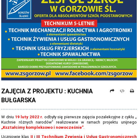
PROCEDURY NAUKI ZDALNEJ
PROCEDURY BEZPIECZEŃSTWA - COVID-19 - OD 15 WRZEŚNIA 2021
PREZENTACJA SZKOŁY 2026 - 2027
ZDJĘCIA GRUPOWE 2022 - 2023
KADRA PEDAGOGICZNA
DANE OSOBOWE
PROJEKT: "NOWE SPOJRZENIE - NOWE MOŻLIWOŚCI - SPOJRZENIE W
PRZYSZŁOŚĆ"
ZAJĘCIA Z PROJEKTU : KUCHNIA
NABÓR NA ROK SZKOLNY 2026/2027
BUŁGARSKA
OFERTA DLA SZKÓŁ PODSTAWOWYCH 2026-2027 - ULOTKA
NASZE KIERUNKI TECHNIKUM - 2026-2027 - OPIS
W dniu
19 luty 2022 r.
odbyły się pierwsze zajęcia pozalekcyjne z cyklu „
Kuchnie różnych narodów” realizowane w ramach projektu unijnego
REGULAMIN REKRUTACJI SZKOŁY DZIENNE 2026-2027
„Kształcimy kompleksowo i nowocześnie”
.
Uczniowie klas
II
i
III Technikum Żywienia i Usług Gastronomicznych