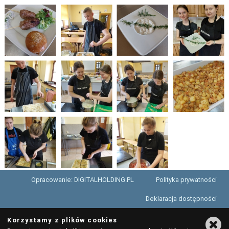
„KSZTAŁCIMY KOMPLEKSOWO I NOWOCZEŚNIE”- 2020 - 2022
DZIENNIK ELEKTRONICZNY
INSTRUKCJA LOGOWANIA DO DZIENNIKA
KONCEPCJA PRACY ZESPOŁU SZKÓŁ W GORZOWIE ŚLĄSKIM
WYCIECZKA SZKOLNA
ORGANIZACJA MATURY W "NOWEJ FORMULE"
NABÓR LUTY 2026 DLA DOROSŁYCH - ULOTKA
KARTA ZGŁOSZENIA ZAOCZNE - WORD I PDF
REGULAMINY REKRUTACJI SZKOŁY ZAOCZNE - 2026-2027
Opracowanie: DIGITALHOLDING.PL
Polityka prywatności
PLANY ZAJĘĆ - SZKOŁY ZAOCZNE - TERMINARZ ZJAZDÓW 2025/2026
Deklaracja dostępności
PLATFORMA E-LEARNING
Korzystamy z plików cookies