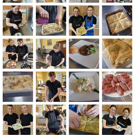
PLANU LEKCJI OD 16.03.2026
WYKAZ PODRĘCZNIKÓW DLA I, II, III, IV, V KLASY 2025/2026
DZIENNIK ELEKTRONICZNY
PROCEDURY NAUKI ZDALNEJ
BIBLIOTEKA SZKOLNA - GODZINY OTWARCIA
ZDJĘCIA GRUPOWE 2022 - 2023
LINK DO WYPOŻYCZEŃ ON-LINE - BIBLIOTEKA
HARMONOGRAM MATURY 2025
EGZAMIN POTWIERDZAJĄCY KWALIFIKACJE W ZAWODZIE CZERWIEC
2026
"WIĘCEJ PRAKTYKI" - 2019 - 2021
"SZKOLIMY ZAWODOWO W POWIECIE OLESKIM” - 2018-2020
LINKI DO PRZETARGÓW 2020 - 2022