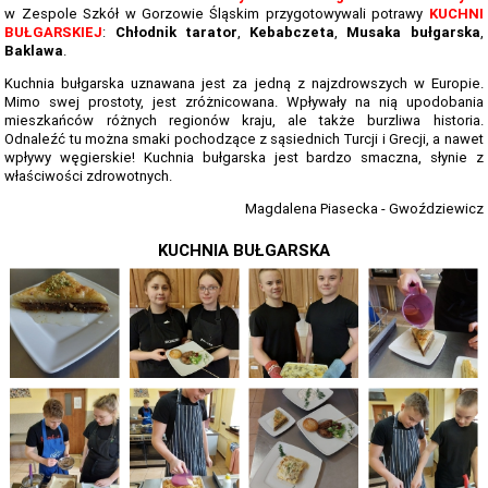
TERMINARZ REKRUTACJI 2026-2027
w Zespole Szkół w Gorzowie Śląskim przygotowywali potrawy
KUCHNI
BUŁGARSKIEJ
:
Chłodnik tarator
,
Kebabczeta
,
Musaka bułgarska
,
TMRIA - ROLNICTWO Z ELEMENTAMI SPAWALNICTWA
Baklawa
.
TŻIUG - GASTRONOMIA Z ELEMENTAMI DIETETYKI
Kuchnia bułgarska uznawana jest za jedną z najzdrowszych w Europie.
Mimo swej prostoty, jest zróżnicowana. Wpływały na nią upodobania
mieszkańców różnych regionów kraju, ale także burzliwa historia.
TUF - FRYZJERSTWO Z ELEMENTAMI KOSMETYKI
Odnaleźć tu można smaki pochodzące z sąsiednich Turcji i Grecji, a nawet
wpływy węgierskie! Kuchnia bułgarska jest bardzo smaczna, słynie z
TS - TECHNIKUM SPAWALNICTWA
właściwości zdrowotnych.
STATUTY SZKOŁY
Magdalena Piasecka - Gwoździewicz
PLAN IMPREZ I UROCZYSTOŚCI SZKOLNYCH 2025-2026
KUCHNIA BUŁGARSKA
SZKOLNE PLANY NAUCZANIA 2025/2026
REGULAMINY SZKOŁY
PROGRAM PRACY SZKOŁY 2025-2026
STANDARDY OCHRONY MAŁOLETNICH ZS GORZÓW ŚL.
RAPORT O STANIE ZAPEWNIENIA DOSTĘPNOŚCI PODMIOTU
PUBLICZNEGO