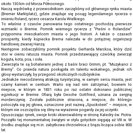
TERMINARZ REKRUTACJI 2026-2027
około 130 km od Morza Północnego.
Naszą wędrówkę z przewodnikiem zaczęliśmy od głównego rynku miasta
TMRIA - ROLNICTWO Z ELEMENTAMI SPAWALNICTWA
(Bremer Marktplatz), gdzie znajduje się posąg legendarnego rycerza o
imieniu Roland, rycerz cesarza Karola Wielkiego.
TŻIUG - GASTRONOMIA Z ELEMENTAMI DIETETYKI
To właśnie z czasów panowania tego ostatniego pochodzą pierwsze
wzmianki o Bremie. Pomnik wiernego rycerza z "Pieśni o Rolandzie”
TUF - FRYZJERSTWO Z ELEMENTAMI KOSMETYKI
przypomina mieszkańcom miasta o jego historii. A także o czasach
prosperity, kiedy kupiecka Brema należała w do potężnej organizacji
handlowej zwanej Hanzą.
TS - TECHNIKUM SPAWALNICTWA
Następnie zobaczyliśmy pomnik projektu Gerharda Marcksa, który dziś
stoi w cieniu ratusza miasta. Pomnik przedstawiający czwórkę zwierząt
STATUTY SZKOŁY
koguta, kota, psa, i osła.
Zwierzęta te są bohaterami jednej z baśni braci Grimm, pt. "Muzykanci z
PLAN IMPREZ I UROCZYSTOŚCI SZKOLNYCH 2025-2026
Bremy". Co prawda natura poskąpiła im talentu wokalnego, jednak ich
głosy wystarczyły, by przegonić okolicznych rozbójników.
SZKOLNE PLANY NAUCZANIA 2025/2026
Jednakże niecodzienną atrakcją turystyczną, w samym sercu miasta, jest
czarny kamień w centrum. Warto się nad nim zatrzymać, bowiem to
REGULAMINY SZKOŁY
miejsce, w którym w 1831 roku po raz ostatni dokonano publicznej
egzekucji w Bremie. Ofiarą była Gesche Gottfried, uznana za seryjną
PROGRAM PRACY SZKOŁY 2025-2026
morderczynię. Została publicznie stracona, a miejsce, do którego
potoczyła się jej głowa, oznaczone jest nazwą „Spuckstein” – miejsce, w
którym nie oszczędza się śliny na wyrażenie pogardy za jej uczynki.
STANDARDY OCHRONY MAŁOLETNICH ZS GORZÓW ŚL.
Opuszczając rynek, swoje kroki skierowaliśmy w stronę Katedry św. Piotra.
Początki tej monumentalnej świątyni w stylu gotyckim sięgają aż VIII w. W
RAPORT O STANIE ZAPEWNIENIA DOSTĘPNOŚCI PODMIOTU
środku znajduje się m.in. zabytkowa chrzcielnica z brązu licząca sobie 800
PUBLICZNEGO
lat.