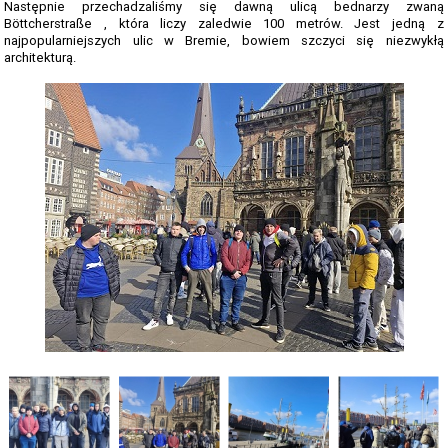
Następnie przechadzaliśmy się dawną ulicą bednarzy zwaną
PLANU LEKCJI OD 16.03.2026
Böttcherstraße , która liczy zaledwie 100 metrów. Jest jedną z
najpopularniejszych ulic w Bremie, bowiem szczyci się niezwykłą
WYKAZ PODRĘCZNIKÓW DLA I, II, III, IV, V KLASY 2025/2026
architekturą.
DZIENNIK ELEKTRONICZNY
PROCEDURY NAUKI ZDALNEJ
BIBLIOTEKA SZKOLNA - GODZINY OTWARCIA
ZDJĘCIA GRUPOWE 2022 - 2023
LINK DO WYPOŻYCZEŃ ON-LINE - BIBLIOTEKA
HARMONOGRAM MATURY 2025
EGZAMIN POTWIERDZAJĄCY KWALIFIKACJE W ZAWODZIE CZERWIEC
2026
"WIĘCEJ PRAKTYKI" - 2019 - 2021
"SZKOLIMY ZAWODOWO W POWIECIE OLESKIM” - 2018-2020
LINKI DO PRZETARGÓW 2020 - 2022