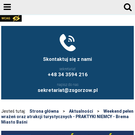
AKTUALNOŚCI
GALERIA ZDJĘĆ 2020-2026
KONTAKT
DZIENNIK ELEKTRONICZNY
Skontaktuj się z nami
JESTEŚMY NA FACEBOOK-U
sekretariat
+48 34 3594 216
UCZNIOWIE ZS GORZÓW ŚLĄSKI - FB
napisz do nas
FRYZJERSTWO NASZEJ SZKOŁY - FB
sekretariat@zsgorzow.pl
KULINARIA NASZEJ SZKOŁY - FB
O SZKOLE
Jesteś tutaj:
Strona główna
>
Aktualności
>
Weekend pełen
wrażeń oraz atrakcji turystycznych - PRAKTYKI NIEMCY - Brema
HISTORIA SZKOŁY
Miasto Baśni
GALERIA ZDJĘĆ 2020-2026