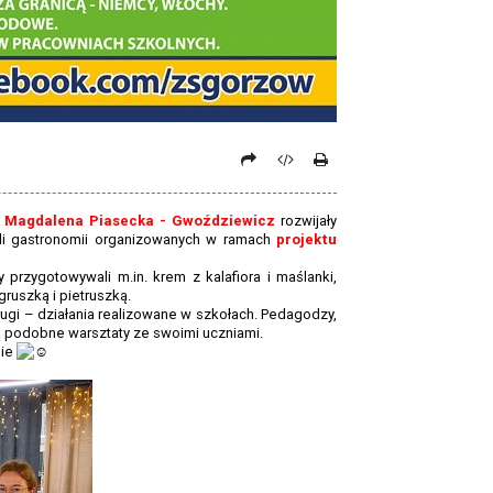
i Magdalena Piasecka - Gwoździewicz
rozwijały
eli gastronomii organizowanych w ramach
projektu
rzygotowywali m.in. krem z kalafiora i maślanki,
ruszką i pietruszką.
rugi – działania realizowane w szkołach. Pedagodzy,
 podobne warsztaty ze swoimi uczniami.
nie