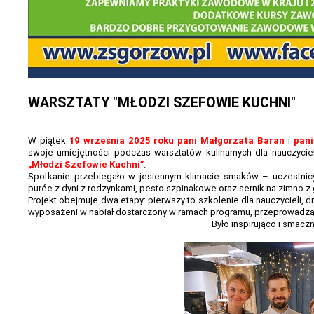
WARSZTATY "MŁODZI SZEFOWIE KUCHNI"
W piątek
19 września 2025 roku
pani Małgorzata Baran
i
pan
swoje umiejętności podczas warsztatów kulinarnych dla nauczyci
„Młodzi Szefowie Kuchni”
.
Spotkanie przebiegało w jesiennym klimacie smaków – uczestnicy p
purée z dyni z rodzynkami, pesto szpinakowe oraz sernik na zimno z g
Projekt obejmuje dwa etapy: pierwszy to szkolenie dla nauczycieli, d
wyposażeni w nabiał dostarczony w ramach programu, przeprowadzą
Było inspirująco i smacz