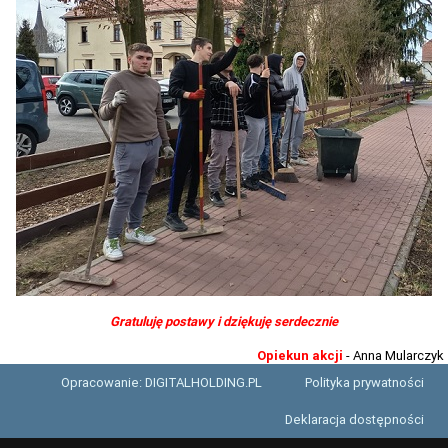
TERMINARZ REKRUTACJI 2026-2027
TMRIA - ROLNICTWO Z ELEMENTAMI SPAWALNICTWA
TŻIUG - GASTRONOMIA Z ELEMENTAMI DIETETYKI
TUF - FRYZJERSTWO Z ELEMENTAMI KOSMETYKI
TS - TECHNIKUM SPAWALNICTWA
STATUTY SZKOŁY
PLAN IMPREZ I UROCZYSTOŚCI SZKOLNYCH 2025-2026
SZKOLNE PLANY NAUCZANIA 2025/2026
REGULAMINY SZKOŁY
Gratuluję postawy i dziękuję serdecznie
PROGRAM PRACY SZKOŁY 2025-2026
Opiekun akcji
- Anna Mularczyk
STANDARDY OCHRONY MAŁOLETNICH ZS GORZÓW ŚL.
Opracowanie: DIGITALHOLDING.PL
Polityka prywatności
RAPORT O STANIE ZAPEWNIENIA DOSTĘPNOŚCI PODMIOTU
Deklaracja dostępności
PUBLICZNEGO