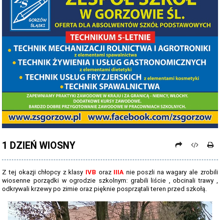
PROCEDURY NAUKI ZDALNEJ
PROCEDURY BEZPIECZEŃSTWA - COVID-19 - OD 15 WRZEŚNIA 2021
PREZENTACJA SZKOŁY 2026 - 2027
ZDJĘCIA GRUPOWE 2022 - 2023
KADRA PEDAGOGICZNA
DANE OSOBOWE
PROJEKT: "NOWE SPOJRZENIE - NOWE MOŻLIWOŚCI - SPOJRZENIE W
PRZYSZŁOŚĆ"
1 DZIEŃ WIOSNY
NABÓR NA ROK SZKOLNY 2026/2027
OFERTA DLA SZKÓŁ PODSTAWOWYCH 2026-2027 - ULOTKA
Z tej okazji chłopcy z klasy
IVB
oraz
IIIA
nie poszli na wagary ale zrobili
wiosenne porządki w ogrodzie szkolnym: grabili liście , obcinali trawy ,
NASZE KIERUNKI TECHNIKUM - 2026-2027 - OPIS
odkrywali krzewy po zimie oraz pięknie posprzątali teren przed szkołą.
REGULAMIN REKRUTACJI SZKOŁY DZIENNE 2026-2027