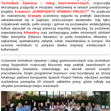
TERMINARZ REKRUTACJI 2026-2027
Technikum Żywienia i Usług Gastronomicznych
, rozpoczęła
ekscytującą przygodę w Hiszpanii, realizowaną w ramach prestiżowego
TMRIA - ROLNICTWO Z ELEMENTAMI SPAWALNICTWA
projektu
Erasmus+ „EUROPUENTE SPANISH PROJECT”
. Po przylocie
do malowniczej
Grenady
uczestnicy wyjazdu na praktyki zawodowe
TŻIUG - GASTRONOMIA Z ELEMENTAMI DIETETYKI
zakwaterowali się w pięknym, nowoczesnym akademiku. Gdy tylko
rozpakowali walizki, pełni energii i gotowi na poznawanie andaluzyjskiej
TUF - FRYZJERSTWO Z ELEMENTAMI KOSMETYKI
kultury wyruszyli na swoją pierwszą wspólną wycieczkę, by podziwiać
majestatyczną
Alhambrę
oraz zachwycający, pełen misternych zdobień
Pałac Nasrydów (Palacios Nazaríes) to perła kompleksu Alhambry i
TS - TECHNIKUM SPAWALNICTWA
najbardziej spektakularny zabytek sztuki mauretańskiej w Europie. Dla
uczniów technikum to potężna dawka inspiracji estetycznych i
STATUTY SZKOŁY
kulturowych.
PLAN IMPREZ I UROCZYSTOŚCI SZKOLNYCH 2025-2026
Uczniowie technikum żywienia i usług gastronomicznych oraz technikum
SZKOLNE PLANY NAUCZANIA 2025/2026
usług fryzjerskich rozpoczęli kluczowy etap praktyk zawodowych w
hiszpańskiej Granadzie, odwiedzając we wtorek swoich nowych
pracodawców. Dzięki programowi Erasmus+ oraz koordynacji ze strony
REGULAMINY SZKOŁY
lokalnego partnera Europuente Spanish Project Partner, młodzież została
rozdzielona pomiędzy 20 różnych zakładów pracy, gdzie odbyły się
PROGRAM PRACY SZKOŁY 2025-2026
oficjalne prezentacje miejsc stażowych.
STANDARDY OCHRONY MAŁOLETNICH ZS GORZÓW ŚL.
RAPORT O STANIE ZAPEWNIENIA DOSTĘPNOŚCI PODMIOTU
PUBLICZNEGO