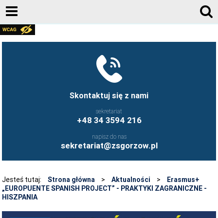
AKTUALNOŚCI
GALERIA ZDJĘĆ 2020-2026
KONTAKT
DZIENNIK ELEKTRONICZNY
Skontaktuj się z nami
JESTEŚMY NA FACEBOOK-U
sekretariat
+48 34 3594 216
UCZNIOWIE ZS GORZÓW ŚLĄSKI - FB
napisz do nas
FRYZJERSTWO NASZEJ SZKOŁY - FB
sekretariat@zsgorzow.pl
KULINARIA NASZEJ SZKOŁY - FB
O SZKOLE
Jesteś tutaj:
Strona główna
>
Aktualności
>
Erasmus+
„EUROPUENTE SPANISH PROJECT” - PRAKTYKI ZAGRANICZNE -
HISTORIA SZKOŁY
HISZPANIA
GALERIA ZDJĘĆ 2020-2026