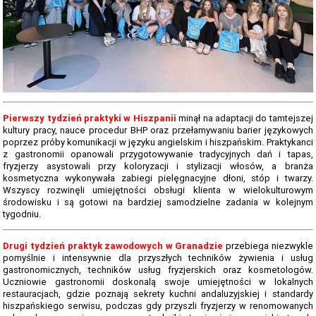
PLANU LEKCJI OD 16.03.2026
WYKAZ PODRĘCZNIKÓW DLA I, II, III, IV, V KLASY 2025/2026
DZIENNIK ELEKTRONICZNY
PROCEDURY NAUKI ZDALNEJ
BIBLIOTEKA SZKOLNA - GODZINY OTWARCIA
Pierwszy tydzień praktyki w Hiszpanii
minął na adaptacji do tamtejszej
kultury pracy, nauce procedur BHP oraz przełamywaniu barier językowych
ZDJĘCIA GRUPOWE 2022 - 2023
poprzez próby komunikacji w języku angielskim i hiszpańskim. Praktykanci
z gastronomii opanowali przygotowywanie tradycyjnych dań i tapas,
fryzjerzy asystowali przy koloryzacji i stylizacji włosów, a branża
LINK DO WYPOŻYCZEŃ ON-LINE - BIBLIOTEKA
kosmetyczna wykonywała zabiegi pielęgnacyjne dłoni, stóp i twarzy.
Wszyscy rozwinęli umiejętności obsługi klienta w wielokulturowym
HARMONOGRAM MATURY 2025
środowisku i są gotowi na bardziej samodzielne zadania w kolejnym
tygodniu.
EGZAMIN POTWIERDZAJĄCY KWALIFIKACJE W ZAWODZIE CZERWIEC
2026
Drugi tydzień praktyk zawodowych w Granadzie
przebiega niezwykle
"WIĘCEJ PRAKTYKI" - 2019 - 2021
pomyślnie i intensywnie dla przyszłych techników żywienia i usług
gastronomicznych, techników usług fryzjerskich oraz kosmetologów.
Uczniowie gastronomii doskonalą swoje umiejętności w lokalnych
"SZKOLIMY ZAWODOWO W POWIECIE OLESKIM” - 2018-2020
restauracjach, gdzie poznają sekrety kuchni andaluzyjskiej i standardy
hiszpańskiego serwisu, podczas gdy przyszli fryzjerzy w renomowanych
LINKI DO PRZETARGÓW 2020 - 2022