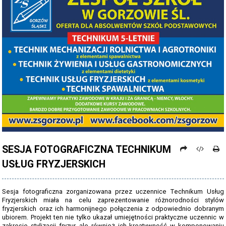
PROCEDURY NAUKI ZDALNEJ
PROCEDURY BEZPIECZEŃSTWA - COVID-19 - OD 15 WRZEŚNIA 2021
PREZENTACJA SZKOŁY 2026 - 2027
ZDJĘCIA GRUPOWE 2022 - 2023
KADRA PEDAGOGICZNA
DANE OSOBOWE
PROJEKT: "NOWE SPOJRZENIE - NOWE MOŻLIWOŚCI - SPOJRZENIE W
PRZYSZŁOŚĆ"
SESJA FOTOGRAFICZNA TECHNIKUM
NABÓR NA ROK SZKOLNY 2026/2027
USŁUG FRYZJERSKICH
OFERTA DLA SZKÓŁ PODSTAWOWYCH 2026-2027 - ULOTKA
NASZE KIERUNKI TECHNIKUM - 2026-2027 - OPIS
Sesja fotograficzna zorganizowana przez uczennice Technikum Usług
Fryzjerskich miała na celu zaprezentowanie różnorodności stylów
REGULAMIN REKRUTACJI SZKOŁY DZIENNE 2026-2027
fryzjerskich oraz ich harmonijnego połączenia z odpowiednio dobranym
ubiorem. Projekt ten nie tylko ukazał umiejętności praktyczne uczennic w
zakresie stylizacji fryzur, ale również ich kreatywność w komponowaniu