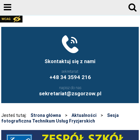
AKTUALNOŚCI
GALERIA ZDJĘĆ 2020-2026
KONTAKT
DZIENNIK ELEKTRONICZNY
Skontaktuj się z nami
JESTEŚMY NA FACEBOOK-U
sekretariat
+48 34 3594 216
UCZNIOWIE ZS GORZÓW ŚLĄSKI - FB
napisz do nas
FRYZJERSTWO NASZEJ SZKOŁY - FB
sekretariat@zsgorzow.pl
KULINARIA NASZEJ SZKOŁY - FB
O SZKOLE
Jesteś tutaj:
Strona główna
>
Aktualności
>
Sesja
fotograficzna Technikum Usług Fryzjerskich
HISTORIA SZKOŁY
GALERIA ZDJĘĆ 2020-2026