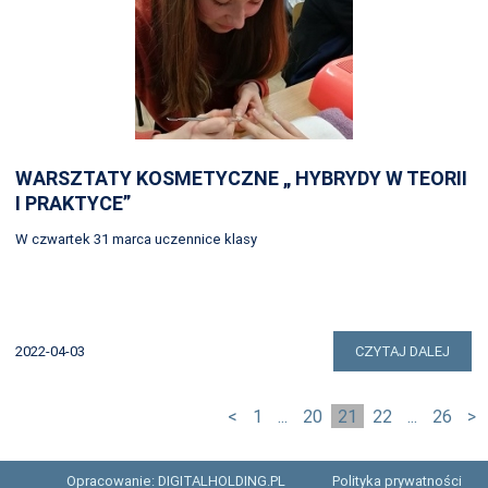
WARSZTATY KOSMETYCZNE „ HYBRYDY W TEORII
I PRAKTYCE”
W czwartek 31 marca uczennice klasy
2022-04-03
CZYTAJ DALEJ
<
1
...
20
21
22
...
26
>
Opracowanie: DIGITALHOLDING.PL
Polityka prywatności