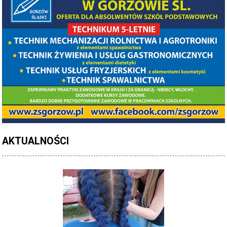
PROCEDURY NAUKI ZDALNEJ
PROCEDURY BEZPIECZEŃSTWA - COVID-19 - OD 15 WRZEŚNIA 2021
PREZENTACJA SZKOŁY 2026 - 2027
ZDJĘCIA GRUPOWE 2022 - 2023
KADRA PEDAGOGICZNA
DANE OSOBOWE
PROJEKT: "NOWE SPOJRZENIE - NOWE MOŻLIWOŚCI - SPOJRZENIE W
PRZYSZŁOŚĆ"
AKTUALNOŚCI
NABÓR NA ROK SZKOLNY 2026/2027
OFERTA DLA SZKÓŁ PODSTAWOWYCH 2026-2027 - ULOTKA
NASZE KIERUNKI TECHNIKUM - 2026-2027 - OPIS
REGULAMIN REKRUTACJI SZKOŁY DZIENNE 2026-2027