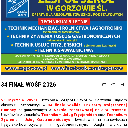
PROCEDURY NAUKI ZDALNEJ
PROCEDURY BEZPIECZEŃSTWA - COVID-19 - OD 15 WRZEŚNIA 2021
PREZENTACJA SZKOŁY 2026 - 2027
ZDJĘCIA GRUPOWE 2022 - 2023
KADRA PEDAGOGICZNA
DANE OSOBOWE
PROJEKT: "NOWE SPOJRZENIE - NOWE MOŻLIWOŚCI - SPOJRZENIE W
PRZYSZŁOŚĆ"
34 FINAŁ WOŚP 2026
NABÓR NA ROK SZKOLNY 2026/2027
OFERTA DLA SZKÓŁ PODSTAWOWYCH 2026-2027 - ULOTKA
25 stycznia 2026r.
uczniowie Zespołu Szkół w Gorzowie Śląskim
aktywnie uczestniczyli w
34 finale Wielkiej Orkiestry Świątecznej
NASZE KIERUNKI TECHNIKUM - 2026-2027 - OPIS
Pomocy
zorganizowanym w
Szkole Podstawowej nr 3 w Praszce
.
Uczniowie z kierunków
Technikum Usług Fryzjerskich
oraz
Technikum
REGULAMIN REKRUTACJI SZKOŁY DZIENNE 2026-2027
Żywienia i Usług Gastronomicznych
kwestowali na stanowiskach
fryzjersko-kosmetycznym i gastronomicznym. Dzięki wielkiemu