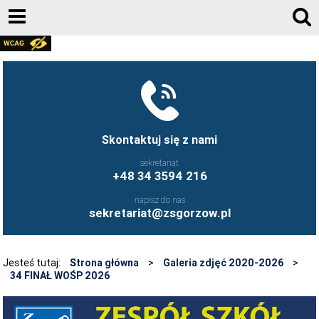
AKTUALNOŚCI
GALERIA ZDJĘĆ 2020-2026
KONTAKT
DZIENNIK ELEKTRONICZNY
Skontaktuj się z nami
JESTEŚMY NA FACEBOOK-U
sekretariat
+48 34 3594 216
UCZNIOWIE ZS GORZÓW ŚLĄSKI - FB
napisz do nas
FRYZJERSTWO NASZEJ SZKOŁY - FB
sekretariat@zsgorzow.pl
KULINARIA NASZEJ SZKOŁY - FB
O SZKOLE
Jesteś tutaj:
Strona główna
>
Galeria zdjęć 2020-2026
>
34 FINAŁ WOŚP 2026
HISTORIA SZKOŁY
GALERIA ZDJĘĆ 2020-2026