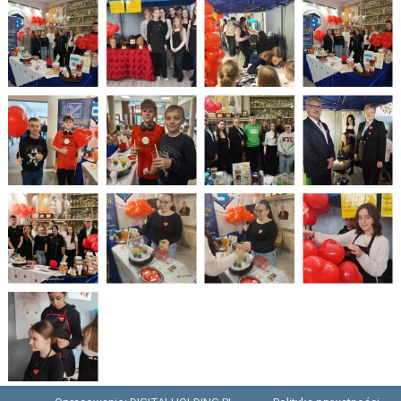
PLANU LEKCJI OD 16.03.2026
WYKAZ PODRĘCZNIKÓW DLA I, II, III, IV, V KLASY 2025/2026
DZIENNIK ELEKTRONICZNY
PROCEDURY NAUKI ZDALNEJ
BIBLIOTEKA SZKOLNA - GODZINY OTWARCIA
ZDJĘCIA GRUPOWE 2022 - 2023
LINK DO WYPOŻYCZEŃ ON-LINE - BIBLIOTEKA
HARMONOGRAM MATURY 2025
EGZAMIN POTWIERDZAJĄCY KWALIFIKACJE W ZAWODZIE CZERWIEC
2026
"WIĘCEJ PRAKTYKI" - 2019 - 2021
"SZKOLIMY ZAWODOWO W POWIECIE OLESKIM” - 2018-2020
LINKI DO PRZETARGÓW 2020 - 2022