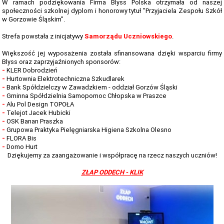
TERMINARZ REKRUTACJI 2026-2027
W ramach podziękowania Firma Blyss Polska otrzymała od naszej
społeczności szkolnej dyplom i honorowy tytuł "Przyjaciela Zespołu Szkół
TMRIA - ROLNICTWO Z ELEMENTAMI SPAWALNICTWA
w Gorzowie Śląskim".
Strefa powstała z inicjatywy
Samorządu Uczniowskiego
.
TŻIUG - GASTRONOMIA Z ELEMENTAMI DIETETYKI
Większość jej wyposażenia została sfinansowana dzięki wsparciu firmy
TUF - FRYZJERSTWO Z ELEMENTAMI KOSMETYKI
Blyss oraz zaprzyjaźnionych sponsorów:
-
KLER Dobrodzień
TS - TECHNIKUM SPAWALNICTWA
-
Hurtownia Elektrotechniczna Szkudlarek
-
Bank Spółdzielczy w Zawadzkiem - oddział Gorzów Śląski
STATUTY SZKOŁY
-
Gminna Spółdzielnia Samopomoc Chłopska w Praszce
-
Alu Pol Design TOPOŁA
PLAN IMPREZ I UROCZYSTOŚCI SZKOLNYCH 2025-2026
-
Telejot Jacek Hubicki
-
OSK Banan Praszka
-
Grupowa Praktyka Pielęgniarska Higiena Szkolna Olesno
SZKOLNE PLANY NAUCZANIA 2025/2026
-
FLORA Bis
-
Domo Hurt
REGULAMINY SZKOŁY
Dziękujemy za zaangażowanie i współpracę na rzecz naszych uczniów!
PROGRAM PRACY SZKOŁY 2025-2026
ZŁAP ODDECH - KLIK
STANDARDY OCHRONY MAŁOLETNICH ZS GORZÓW ŚL.
RAPORT O STANIE ZAPEWNIENIA DOSTĘPNOŚCI PODMIOTU
PUBLICZNEGO