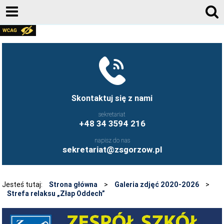
AKTUALNOŚCI
GALERIA ZDJĘĆ 2020-2026
KONTAKT
DZIENNIK ELEKTRONICZNY
Skontaktuj się z nami
JESTEŚMY NA FACEBOOK-U
sekretariat
+48 34 3594 216
UCZNIOWIE ZS GORZÓW ŚLĄSKI - FB
napisz do nas
FRYZJERSTWO NASZEJ SZKOŁY - FB
sekretariat@zsgorzow.pl
KULINARIA NASZEJ SZKOŁY - FB
O SZKOLE
Jesteś tutaj:
Strona główna
>
Galeria zdjęć 2020-2026
>
Strefa relaksu „Złap Oddech”
HISTORIA SZKOŁY
GALERIA ZDJĘĆ 2020-2026