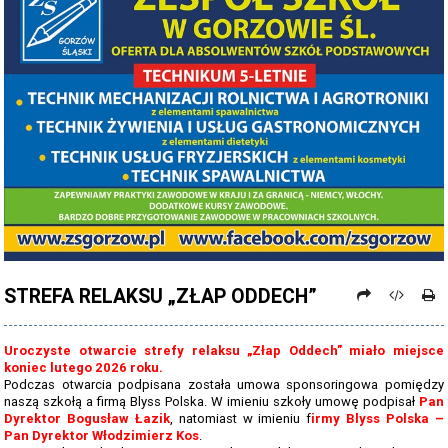
PROCEDURY NAUKI ZDALNEJ
PROCEDURY BEZPIECZEŃSTWA - COVID-19 - OD 15 WRZEŚNIA 2021
PREZENTACJA SZKOŁY 2026 - 2027
ZDJĘCIA GRUPOWE 2022 - 2023
KADRA PEDAGOGICZNA
DANE OSOBOWE
PROJEKT: "NOWE SPOJRZENIE - NOWE MOŻLIWOŚCI - SPOJRZENIE W
PRZYSZŁOŚĆ"
STREFA RELAKSU „ZŁAP ODDECH”
NABÓR NA ROK SZKOLNY 2026/2027
OFERTA DLA SZKÓŁ PODSTAWOWYCH 2026-2027 - ULOTKA
Uroczyste otwarcie strefy relaksu „Złap Oddech” miało miejsce
koniec lutego 2026 roku.
NASZE KIERUNKI TECHNIKUM - 2026-2027 - OPIS
Podczas otwarcia podpisana została umowa sponsoringowa pomiędzy
naszą szkołą a firmą Blyss Polska. W imieniu szkoły umowę podpisał
Pan
REGULAMIN REKRUTACJI SZKOŁY DZIENNE 2026-2027
Dyrektor Bogusław Łazik
, natomiast w imieniu f
irmy Blyss Polska –
Pan Dyrektor Włodzimierz Kos
.