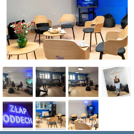
PLANU LEKCJI OD 16.03.2026
WYKAZ PODRĘCZNIKÓW DLA I, II, III, IV, V KLASY 2025/2026
DZIENNIK ELEKTRONICZNY
PROCEDURY NAUKI ZDALNEJ
BIBLIOTEKA SZKOLNA - GODZINY OTWARCIA
ZDJĘCIA GRUPOWE 2022 - 2023
LINK DO WYPOŻYCZEŃ ON-LINE - BIBLIOTEKA
HARMONOGRAM MATURY 2025
EGZAMIN POTWIERDZAJĄCY KWALIFIKACJE W ZAWODZIE CZERWIEC
2026
"WIĘCEJ PRAKTYKI" - 2019 - 2021
"SZKOLIMY ZAWODOWO W POWIECIE OLESKIM” - 2018-2020
LINKI DO PRZETARGÓW 2020 - 2022