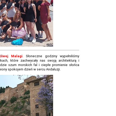
kliwej Malagi
. Słoneczne godziny wypełniliśmy
ach, które zachwycały nas swoją architekturą i
gdzie szum morskich fal i ciepłe promienie słońca
niony spokojem dzień w sercu Andaluzji.