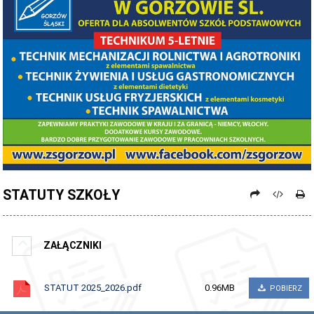
PROCEDURY NAUKI ZDALNEJ
PROCEDURY BEZPIECZEŃSTWA - COVID-19 - OD 15 WRZEŚNIA 2021
PREZENTACJA SZKOŁY 2026 - 2027
ZDJĘCIA GRUPOWE 2022 - 2023
KADRA PEDAGOGICZNA
DANE OSOBOWE
PROJEKT: "NOWE SPOJRZENIE - NOWE MOŻLIWOŚCI - SPOJRZENIE W
PRZYSZŁOŚĆ"
STATUTY SZKOŁY
NABÓR NA ROK SZKOLNY 2026/2027
OFERTA DLA SZKÓŁ PODSTAWOWYCH 2026-2027 - ULOTKA
ZAŁĄCZNIKI
NASZE KIERUNKI TECHNIKUM - 2026-2027 - OPIS
STATUT 2025_2026.pdf
0.96MB
REGULAMIN REKRUTACJI SZKOŁY DZIENNE 2026-2027
POBIERZ