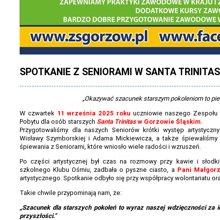
SPOTKANIE Z SENIORAMI W SANTA TRINITAS
„Okazywać szacunek starszym pokoleniom to pielę
W czwartek
11 września 2025 roku
uczniowie naszego Zespołu 
Pobytu dla osób starszych
Santa Trinitas
w Gorzowie Śląskim
.
Przygotowaliśmy dla naszych Seniorów krótki występ artystycz
Wisławy Szymborskiej i Adama Mickiewicza, a także śpiewaliśmy
śpiewania z Seniorami, które wniosło wiele radości i wzruszeń.
Po części artystycznej był czas na rozmowy przy kawie i słod
szkolnego Klubu Ośmiu, zadbała o pyszne ciasto, a
Pani Małgor
artystycznego. Spotkanie odbyło się przy współpracy wolontariatu oraz
Takie chwile przypominają nam, że:
„Szacunek dla starszych pokoleń to wyraz naszej wdzięczności za 
przyszłości.”