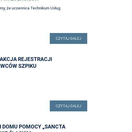
emy, że uczennica Technikum Usług
CZYTAJ DALEJ
AKCJA REJESTRACJI
AWCÓW SZPIKU
CZYTAJ DALEJ
M DOMU POMOCY „SANCTA