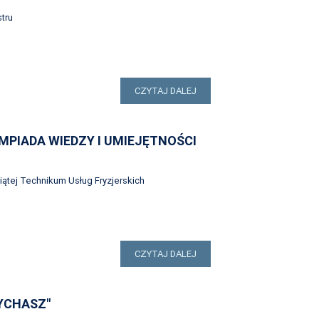
tru
CZYTAJ DALEJ
PIADA WIEDZY I UMIEJĘTNOŚCI
iątej Technikum Usług Fryzjerskich
CZYTAJ DALEJ
YCHASZ"