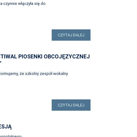
a czynnie włączyła się do
CZYTAJ DALEJ
STIWAL PIOSENKI OBCOJĘZYCZNEJ
”
formujemy, że szkolny zespół wokalny
CZYTAJ DALEJ
ESJĄ
nopolskiego