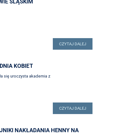
WIE ŚLĄSKIM
CZYTAJ DALEJ
DNIA KOBIET
ła się uroczysta akademia z
CZYTAJ DALEJ
JNIKI NAKŁADANIA HENNY NA