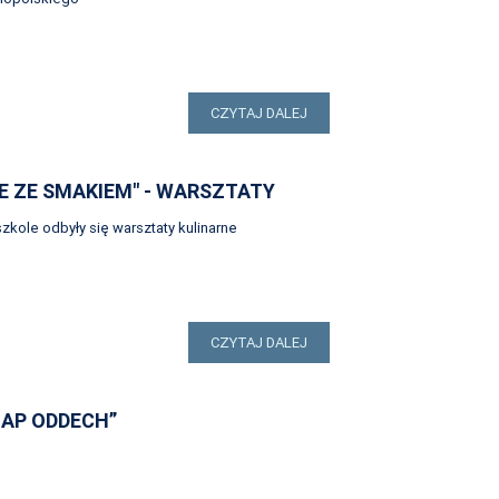
CZYTAJ DALEJ
E ZE SMAKIEM" - WARSZTATY
zkole odbyły się warsztaty kulinarne
CZYTAJ DALEJ
ŁAP ODDECH”